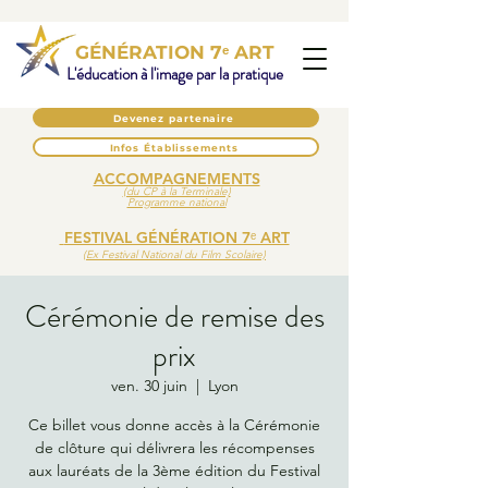
GÉNÉRATION 7ᵉ ART
L'éducation à l'image par la pratique
Devenez partenaire
Infos Établissements
ACCOMPAGNEMENTS
(du CP à la Terminale)
Programme national
FESTIVAL GÉNÉRATION 7ᵉ ART
(Ex Festival National du Film Scolaire)
Cérémonie de remise des
prix
ven. 30 juin
  |  
Lyon
Ce billet vous donne accès à la Cérémonie
de clôture qui délivrera les récompenses
aux lauréats de la 3ème édition du Festival